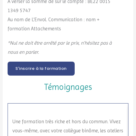
A verser la somme de sur le compte : BE22 0015
1349 5747
Au nom de L’Envol. Communication : nom +
formation Attachements
*Nul ne doit être arrêté par le prix, n’hésitez pas à
nous en parler.
S'inscrire à la formation
Témoignages
Une formation très riche et hors du commun. Vivez
C
vous-même, avec votre collègue binôme, les ateliers
e