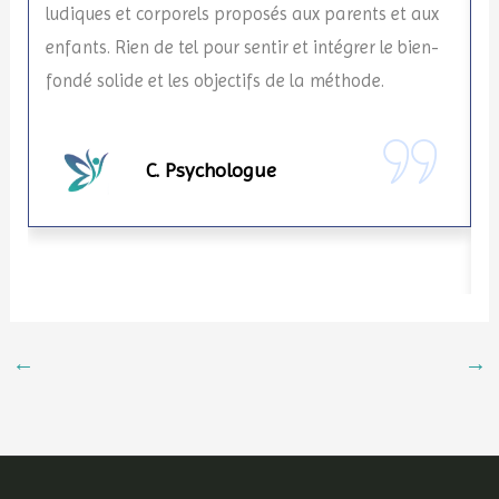
ludiques et corporels proposés aux parents et aux
t
enfants. Rien de tel pour sentir et intégrer le bien-
e
fondé solide et les objectifs de la méthode.
v
l
r
C. Psychologue
←
→