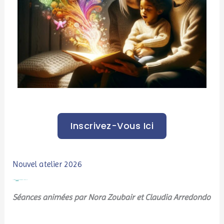
Inscrivez-Vous Ici
Nouvel atelier 2026
Un atelier dédié
uniquement
aux parents ayant adopté un enfant
Séances animées par Nora Zoubair et Claudia Arredondo